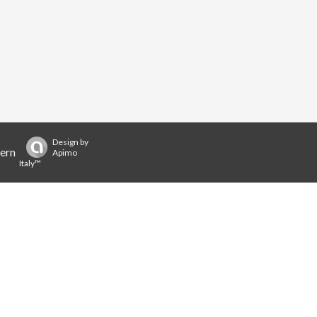
Design by
dern
Apimo
Italy™