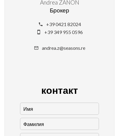
Andrea ZANON
Брокер
+39 0421 82024
+39 349 955 0596
andrea.z@seasons.re
контакт