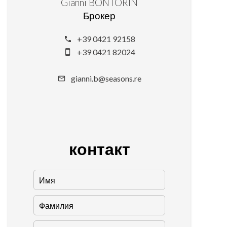
Gianni BONTORIN
Брокер
+39 0421 92158
+39 0421 82024
gianni.b@seasons.re
контакт