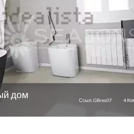
ый дом
Ссыл. GBres07
4 Ко