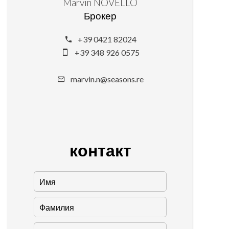
Marvin NOVELLO
Брокер
+39 0421 82024
+39 348 926 0575
marvin.n@seasons.re
контакт