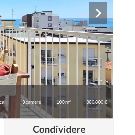
cali
3 camere
100 m²
380.000 €
Condividere