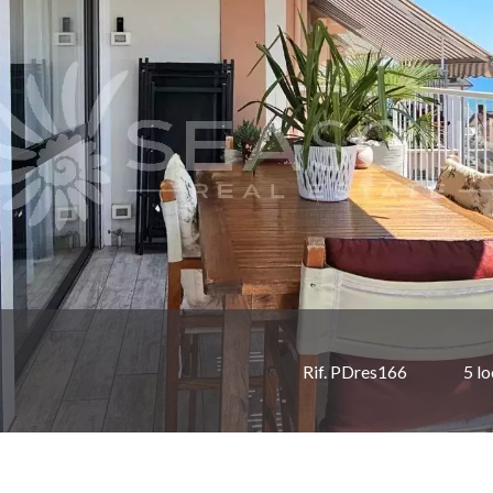
Rif. PDres166
5 lo