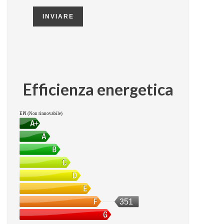
INVIARE
Efficienza energetica
EPI (Non rinnovabile)
351