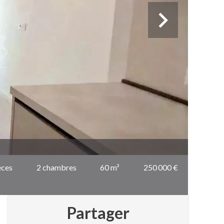
èces
2 chambres
60 m²
250 000 €
Partager