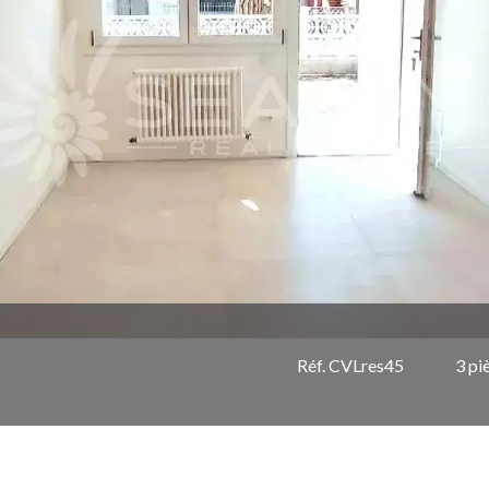
Réf. CVLres45
3 pi