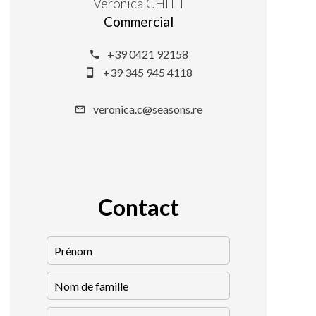
Veronica CHITII
Commercial
+39 0421 92158
+39 345 945 4118
veronica.c@seasons.re
Contact