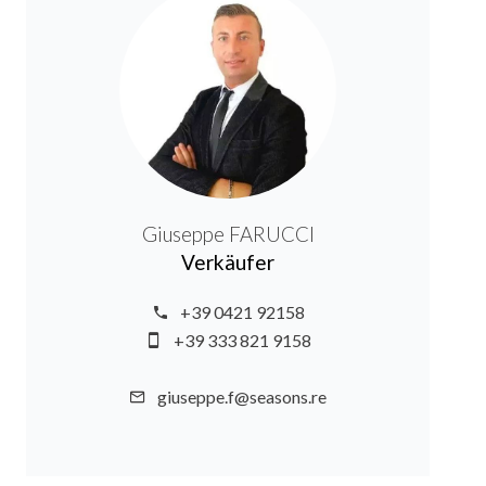
Giuseppe FARUCCI
Verkäufer
+39 0421 92158
+39 333 821 9158
giuseppe.f@seasons.re