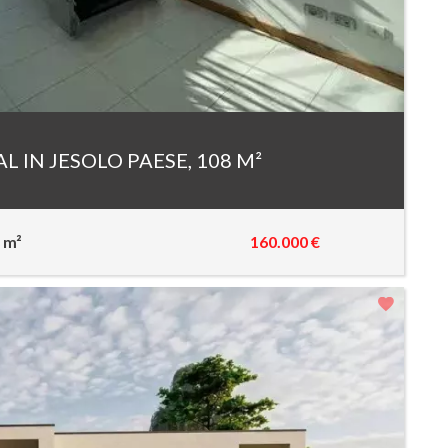
IN JESOLO PAESE, 108 M²
160.000 €
 m²