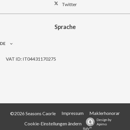
Twitter
Sprache
DE
VAT ID: IT04431170275
Impressum
Maklerhonorar
©2026 Seasons Caorle
Design by
Cookie-Einstellungen ändern
Apimo
Italy™