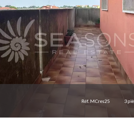
Réf. MCres25
3 pi