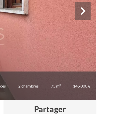
èces
2 chambres
75 m²
145 000 €
Partager