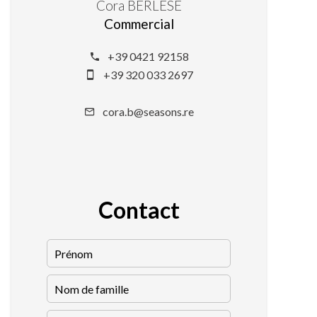
Cora BERLESE
Commercial
+39 0421 92158
+39 320 033 2697
cora.b@seasons.re
Contact