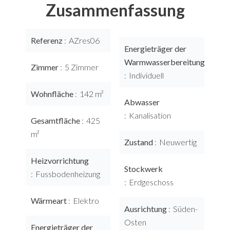
Zusammenfassung
Referenz
AZres06
Energieträger der
Warmwasserbereitung
Zimmer
5 Zimmer
Individuell
Wohnfläche
142 m²
Abwasser
Kanalisation
Gesamtfläche
425
m²
Zustand
Neuwertig
Heizvorrichtung
Stockwerk
Fussbodenheizung
Erdgeschoss
Wärmeart
Elektro
Ausrichtung
Süden-
Osten
Energieträger der